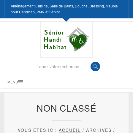
Aménagement Cuisine, Salle de Bains, Douche, Dressing, Meuble
pour Handicap, PMR et Sénior
MENU
NON CLASSÉ
VOUS ÊTES ICI:
ACCUEIL
/
ARCHIVES
/