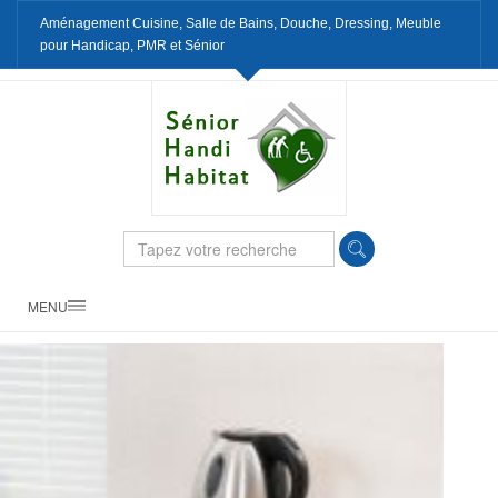
Aménagement Cuisine, Salle de Bains, Douche, Dressing, Meuble
pour Handicap, PMR et Sénior
MENU