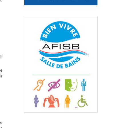
ai
de
ir
re
xe