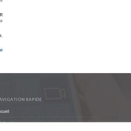
R
ce
s
,
t
AVIGATION RAPIDE
cueil
alisations