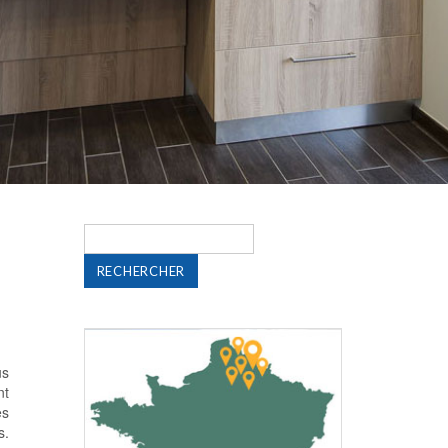
Rechercher :
us
nt
es
s.