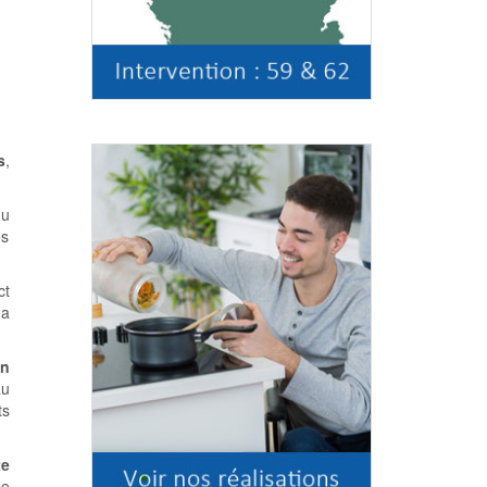
s
,
du
es
ct
 a
en
au
ts
te
de