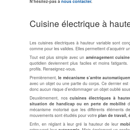
N’hésitez-pas à
nous contacter
.
Cuisine électrique à haute
Les cuisines électriques à hauteur variable sont co
comme pour les valides. Elles permettent d’acquérir un
Tout est plus simple avec un
aménagement cuisine
quotidien deviennent plus faciles et moins fatigants.
profils. Renseignez-vous.
Premièrement,
le mécanisme s’arrête automatique
avec un objet ou une partie du corps. Ce dernier est 
donc aucun risque d’endommager un objet oublié sous u
Deuxièmement, nos
cuisines électriques à haute
situation de handicap ou en perte de mobilité
de
mécanisme motorisé que les différents éléments de 
mouvements sont étudiés pour votre
plan de travail
Enfin, en réglant à leur gré la hauteur de leur
mobi
retrouvent leur
autonomie
. Mais également un confor