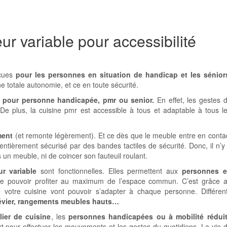
ur variable pour accessibilité
nçues
pour les personnes en situation de handicap et les sénior
e totale autonomie, et ce en toute sécurité.
 pour personne handicapée, pmr ou senior.
En effet, les gestes 
 De plus, la cuisine pmr est accessible à tous et adaptable à tous l
ment
(et remonte légèrement). Et ce dès que le meuble entre en conta
entièrement sécurisé par des bandes tactiles de sécurité. Donc, il n’y
n meuble, ni de coincer son fauteuil roulant.
ur variable
sont fonctionnelles. Elles permettent aux
personnes 
 pouvoir profiter au maximum de l’espace commun. C’est grâce 
votre cuisine vont pouvoir s’adapter à chaque personne. Différen
, évier, rangements meubles hauts…
lier de cuisine
, les
personnes
handicapées ou à mobilité rédui
t pour effectuer les mouvements et les gestes du quotidiens. La vie 