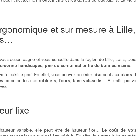
rgonomique et sur mesure à Lille,
es…
s accompagne et vous conseille dans la région de Lille, Lens, Dou
rsonne handicapée, pmr ou senior est entre de bonnes mains.
votre cuisine pmr. En effet, vous pouvez accéder aisément aux
plans 
 les commandes des
robinets, fours, lave-vaisselle
… Et enfin pouvo
ites
.
eur fixe
 hauteur variable, elle peut être de hauteur fixe…
Le coût de
vot
r ou senior peut ainsi être réduit.
En effet, la cuisine à hauteur fi