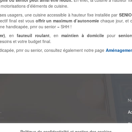
 motorisations d’éléments de cuisine.
s usagers, une cuisine accessible à hauteur fixe installée par
SENIO
ctif final est vous
offrir un maximum d’autonomie
chaque jour, et 
ne handicapée, pmr ou senior = SHH !
mr)
, en
fauteuil
roulant
, en
maintien à domicile
pour
senior
soins et votre budget final.
icapée, pmr ou senior, consultez également notre page
Aménagemen
N
Ac
Ré
Politique de confidentialité et gestion des cookies