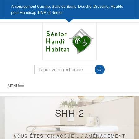
Aménagement Cuisine, Salle de Bains, Douche, Dressing, Meuble
pour Handicap, PMR et Sénior
MENU
SHH-2
VOUS ÊTES ICI:
ACCUEIL
/
AMÉNAGEMENT